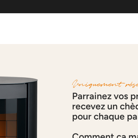
Uniquement rése
Parrainez vos p
recevez un chè
pour chaque par
Comment ça ma