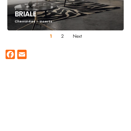
BRIALE
Cheminées – Inserts
1
2
Next
Facebook
Email