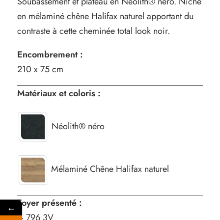
Soubassement et plateau en Néolith® néro. Niche
en mélaminé chêne Halifax naturel apportant du
contraste à cette cheminée total look noir.
Encombrement :
210 x 75 cm
Matériaux et coloris :
Néolith® néro
Mélaminé Chêne Halifax naturel
Foyer présenté :
←
– 796 3V