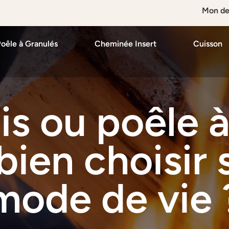
Mon de
oêle à Granulés
Cheminée Insert
Cuisson
is ou poêle à
en choisir 
mode de vie 