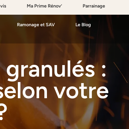
vis
Ma Prime Rénov’
Parrainage
Ramonage et SAV
Le Blog
 granulés :
selon votre
?