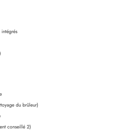
 intégrés
)
e
ettoyage du brûleur)
e
nt conseillé 2)